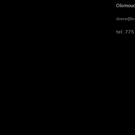
Olomou
dvere@bv
tel.: 77