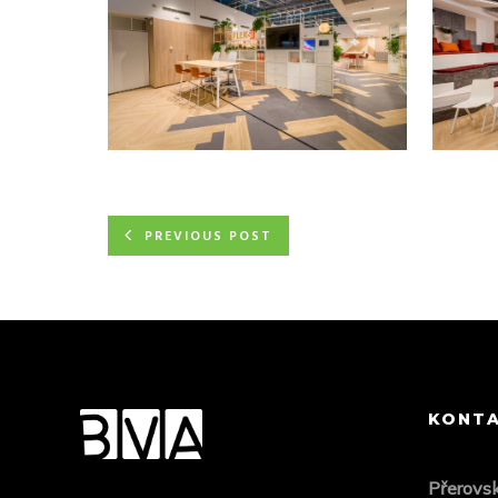
PREVIOUS POST
KONT
Přero
vs