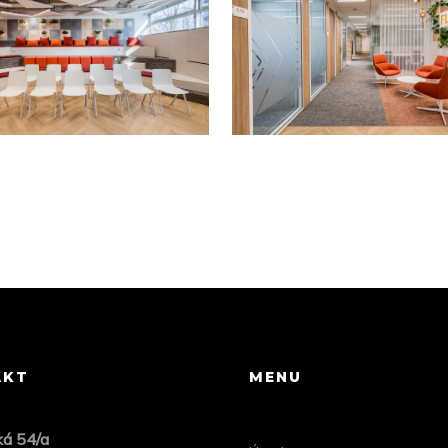
AKT
MENU
ká 54/a