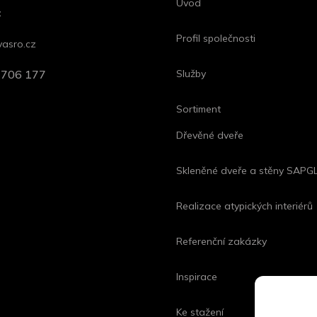
Úvod
c
Profil společnosti
asro.cz
5 706 177
Služby
Sortiment
Dřevěné dveře
Skleněné dveře a stěny SAP
Realizace atypických interiérů
Referenční zakázky
Inspirace
Ke stažení