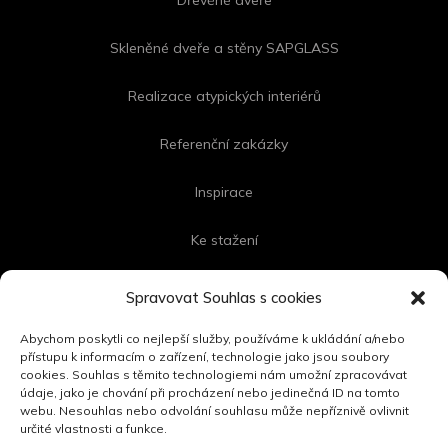
Skleněné dveře a stěny SAPGLASS
Realizace atypických interiérů
Referenční zakázky
Inspirace
Ke stažení
Kontakt
Spravovat Souhlas s cookies
Abychom poskytli co nejlepší služby, používáme k ukládání a/nebo
přístupu k informacím o zařízení, technologie jako jsou soubory
cookies. Souhlas s těmito technologiemi nám umožní zpracovávat
FOLLOW US
údaje, jako je chování při procházení nebo jedinečná ID na tomto
webu. Nesouhlas nebo odvolání souhlasu může nepříznivě ovlivnit
určité vlastnosti a funkce.