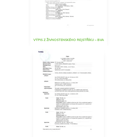
VÝPIS Z ŽIVNOSTENSKÉHO REJSTŘÍKU – BVA