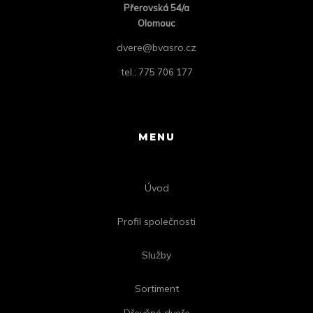
Přero
vská 54/a
Olomouc
dvere@bvasro.cz
tel.: 775 706 177
MENU
Úvod
Profil společnosti
Služby
Sortiment
Dřevěné dveře