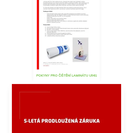
POKYNY PRO ČIŠTĚNÍ LAMINÁTU U961