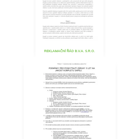
REKLAMAČNÍ ŘÁD B.V.A. S.R.O.