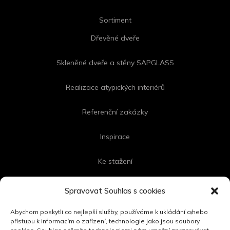
Sortiment
Dřevěné dveře
Skleněné dveře a stěny SAPGLASS
Realizace atypických interiérů
Referenční zakázky
Inspirace
Ke stažení
Kontakt
Spravovat Souhlas s cookies
Abychom poskytli co nejlepší služby, používáme k ukládání a/nebo
přístupu k informacím o zařízení, technologie jako jsou soubory