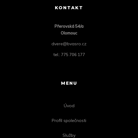
KONTAKT
Přero
vská 54/a
Olomouc
dvere@bvasro.cz
tel.: 775 706 177
MENU
Úvod
Profil společnosti
Služby