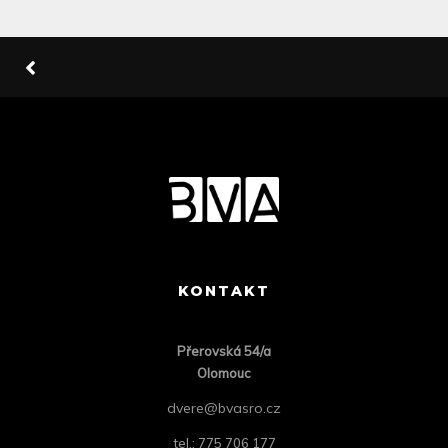
KONTAKT
Přero
vská 54/a
Olomouc
dvere@bvasro.cz
tel.: 775 706 177