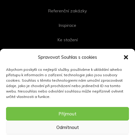
Referenční zakázky
Inspirace
Ke stažení
Kontakt
Spravovat Souhlas s cookies
Abychom poskytli co nejlepší služby, používáme k ukládání a/nebo
přístupu k informacím o zařízení, technologie jako jsou soubory
cookies. Souhlas s těmito technologiemi nám umožní zpracovávat
FOLLOW US
údaje, jako je chování při procházení nebo jedinečná ID na tomto
webu. Nesouhlas nebo odvolání souhlasu může nepříznivě ovlivnit
určité vlastnosti a funkce.
Příjmout
Odmítnout