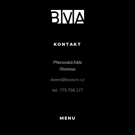
KONTAKT
Přero
vská 54/a
Olomouc
dvere@bvasro.cz
tel.: 775 706 177
MENU