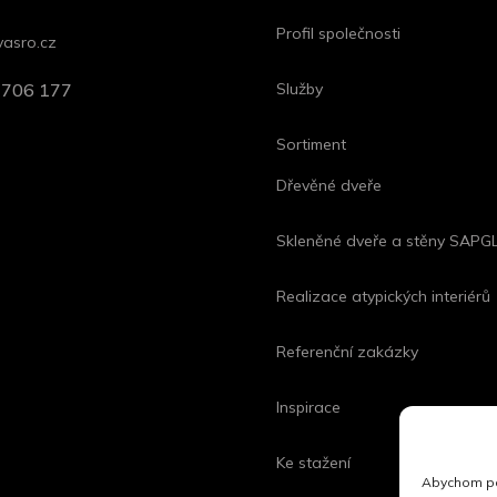
Profil společnosti
asro.cz
5 706 177
Služby
Sortiment
Dřevěné dveře
Skleněné dveře a stěny SAP
Realizace atypických interiérů
Referenční zakázky
Inspirace
Ke stažení
Abychom pos