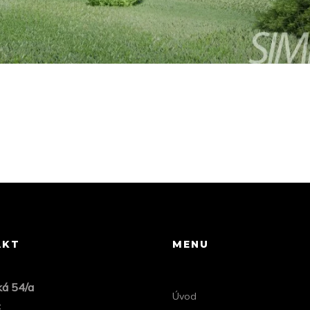
AKT
MENU
ká 54/a
Úvod
c