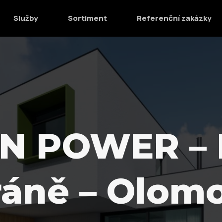
Služby
Sortiment
Referenční zakázky
N POWER – R
ráně – Olom