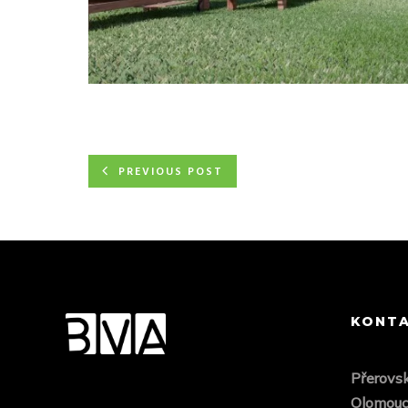
PREVIOUS POST
KONT
Přero
vs
Olomou