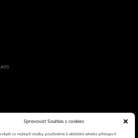
GLASS
Spravovat Souhlas s cookies
kytli co nejlepší služby, používáme k ukládání a/nebo přístupu k