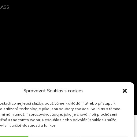
GLASS
Spravovat Souhlas s cookies
kytli co nejlepší služby, používáme k ukládání a/nebo přístupu k
o zařízení, technologie jako jsou soubory cookies. Souhlas s těmito
mi nám umožní zpracovávat údaje, jako je chování při procházení
ečná ID na tomto webu. Nesouhlas nebo odvolání souhlasu může
vlivnit určité vlastnosti a funkce.