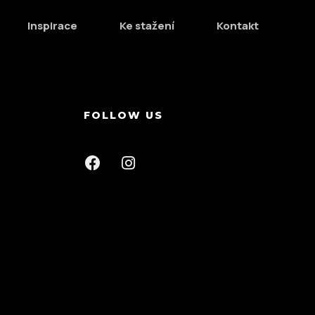
vis-a-vis best-of-breed alignments. Competently innovate
Inspirace
Ke stažení
Kontakt
nt transparent
FOLLOW US