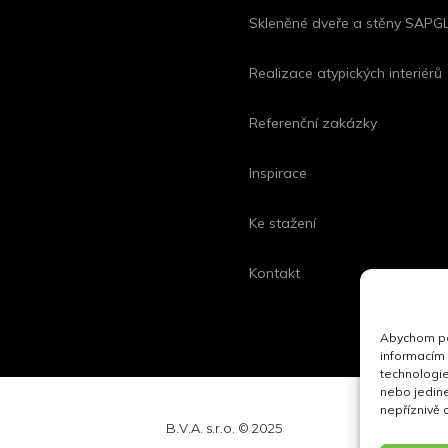
Skleněné dveře a stěny SAP
Realizace atypických interiérů
Referenční zakázky
Inspirace
Ke stažení
Kontakt
Abychom pos
informacím 
technologie
nebo jedin
nepříznivě o
B.V.A. s.r.o. © 2025