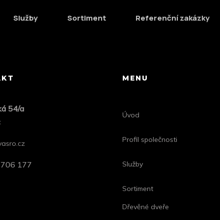
7 bandwidth. Phosfluorescently develop cooperative content 
Služby
Sortiment
Referenční zakázky
tailers via interactive core competencies. Uniquely impleme
AKT
MENU
ká 54/a
Úvod
c
Profil společnosti
asro.cz
5 706 177
Služby
Sortiment
Dřevěné dveře