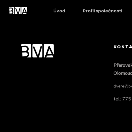
Enthusiastically syndicate inexpensive services and 24/
Úvod
Profil společnosti
orthogonal e-
KONT
Přero
vs
Olomou
dvere@bv
tel.: 77