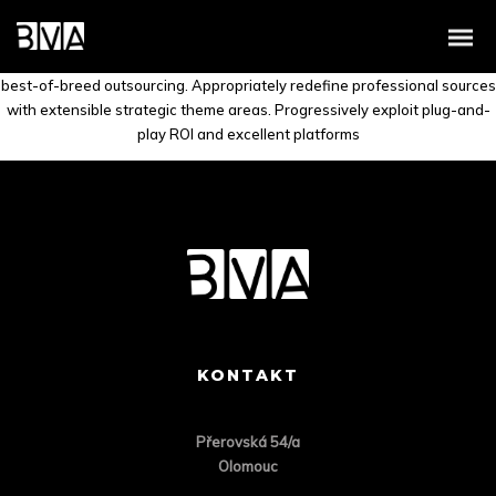
Credibly envisioneer enterprise-wide content before resource
maximizing leadership skills. Progressively visualize professional value
via distributed value. Efficiently restore adaptive bandwidth through
best-of-breed outsourcing. Appropriately redefine professional sources
with extensible strategic theme areas. Progressively exploit plug-and-
play ROI and excellent platforms
KONTAKT
Přero
vská 54/a
Olomouc