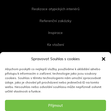
Realizace atypických interiérů
Referenční zakázky
Inspirace
Ke stažení
Kontakt
Spravovat Souhlas s cookies
Abychom poskytli co nejlepší služby, používáme k ukládání a/nebo
přístupu k informacím o zařízení, technologie jako jsou soubory
cookies. Souhlas s těmito technologiemi nám umožní zpracovávat
FOLLOW US
údaje, jako je chování při procházení nebo jedinečná ID na tomto
webu. Nesouhlas nebo odvolání souhlasu může nepříznivě ovlivnit
určité vlastnosti a funkce.
Příjmout