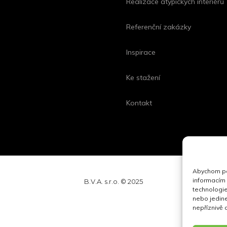
Realizace atypických interiérů
Referenční zakázky
Inspirace
Ke stažení
Kontakt
Abychom pos
informacím 
B.V.A. s.r.o. © 2025
technologie
nebo jedin
nepříznivě o