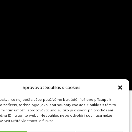
Spravovat Souhlas s cookies
kytli co nejlepší služby, používáme k ukládání a/nebo přístupu k
o zařízení, technologie jako jsou soubory cookies. Souhlas s těmito
mi nám umožní zpracovávat údaje, jako je chování při procházení
ečná ID na tomto webu. Nesouhlas nebo odvolání souhlasu může
vlivnit určité vlastnosti a funkce.