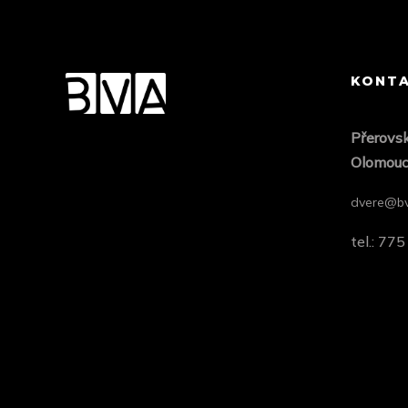
KONT
Přero
vs
Olomou
dvere@bv
tel.: 77