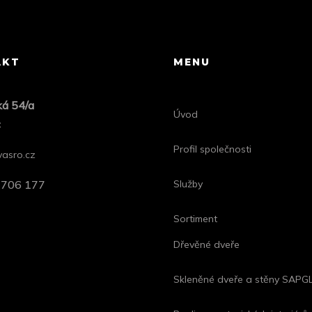
AKT
MENU
ká 54/a
Úvod
c
Profil společnosti
asro.cz
5 706 177
Služby
Sortiment
Dřevěné dveře
Skleněné dveře a stěny SAP