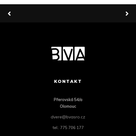
KONTAKT
Přero
vská 54/a
Olomouc
dvere@bvasro.cz
tel.: 775 706 177