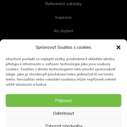
Referenční zakázky
Inspirace
Ke stažení
Kontakt
Spravovat Souhlas s cookies
Abychom poskytli co nejlepší služby, používáme k ukládání a/nebo
přístupu k informacím o zařízení, technologie jako jsou soubory
cookies. Souhlas s těmito technologiemi nám umožní zpracovávat
FOLLOW US
údaje, jako je chování při procházení nebo jedinečná ID na tomto
webu. Nesouhlas nebo odvolání souhlasu může nepříznivě ovlivnit
určité vlastnosti a funkce.
Příjmout
Odmítnout
Zobrazit předvolby