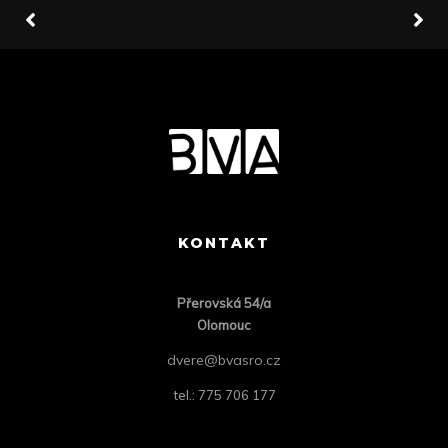
KONTAKT
Přero
vská 54/a
Olomouc
dvere@bvasro.cz
tel.: 775 706 177