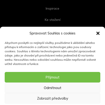
Inspirace
Ke stažení
Kontakt
Spravovat Souhlas s cookies
Abychom poskytli co nejlepší služby, používáme k ukládání a/nebo
přístupu k informacím o zařízení, technologie jako jsou soubory
cookies. Souhlas s těmito technologiemi nám umožní zpracovávat
FOLLOW US
údaje, jako je chování při procházení nebo jedinečná ID na tomto
webu. Nesouhlas nebo odvolání souhlasu může nepříznivě ovlivnit
určité vlastnosti a funkce.
Příjmout
Odmítnout
Zobrazit předvolby