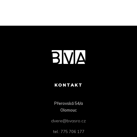
KONTAKT
Přero
vská 54/a
Olomouc
dvere@bvasro.cz
tel.: 775 706 177