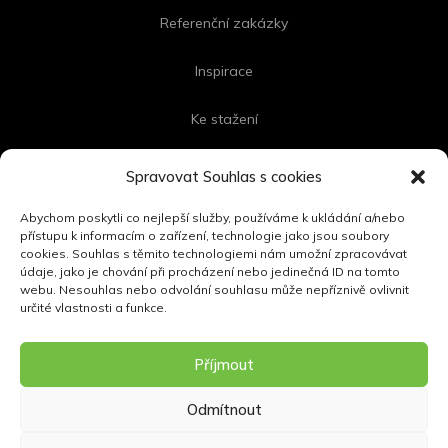
Referenční zakázky
Inspirace
Ke stažení
Kontakt
Spravovat Souhlas s cookies
Abychom poskytli co nejlepší služby, používáme k ukládání a/nebo
přístupu k informacím o zařízení, technologie jako jsou soubory
cookies. Souhlas s těmito technologiemi nám umožní zpracovávat
FOLLOW US
údaje, jako je chování při procházení nebo jedinečná ID na tomto
webu. Nesouhlas nebo odvolání souhlasu může nepříznivě ovlivnit
určité vlastnosti a funkce.
Příjmout
Odmítnout