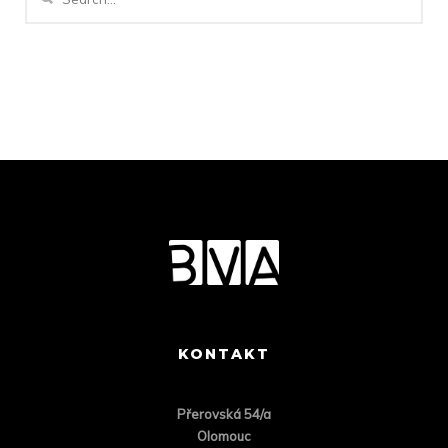
KONTAKT
Přero
vská 54/a
Olomouc