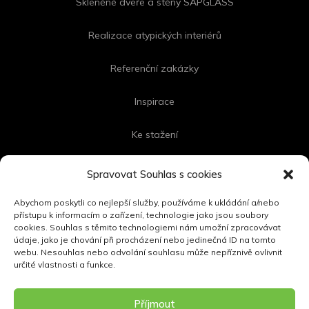
Skleněné dveře a stěny SAPGLASS
Realizace atypických interiérů
Referenční zakázky
Inspirace
Ke stažení
Kontakt
Spravovat Souhlas s cookies
Abychom poskytli co nejlepší služby, používáme k ukládání a/nebo
přístupu k informacím o zařízení, technologie jako jsou soubory
cookies. Souhlas s těmito technologiemi nám umožní zpracovávat
FOLLOW US
údaje, jako je chování při procházení nebo jedinečná ID na tomto
webu. Nesouhlas nebo odvolání souhlasu může nepříznivě ovlivnit
určité vlastnosti a funkce.
Příjmout